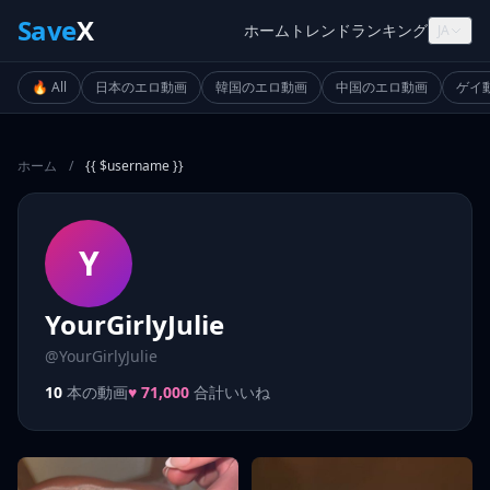
Save
X
ホーム
トレンド
ランキング
JA
🔥 All
日本のエロ動画
韓国のエロ動画
中国のエロ動画
ゲイ
ホーム
/
{{ $username }}
Y
YourGirlyJulie
@YourGirlyJulie
10
本の動画
♥ 71,000
合計いいね