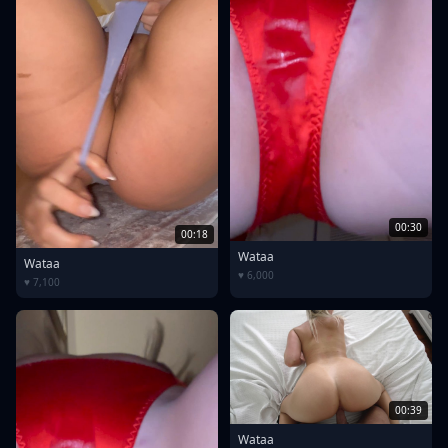
00:30
00:18
Wataa
Wataa
♥ 6,000
♥ 7,100
00:39
Wataa