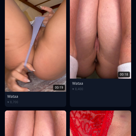
00:18
Wataa
00:19
♥ 8,400
Wataa
♥ 8,700