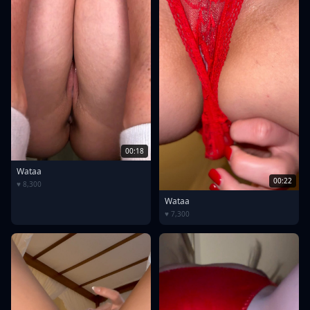
00:18
Wataa
00:22
♥ 8,300
Wataa
♥ 7,300