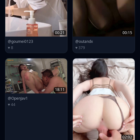
00:21
00:15
@goumei0123
@outandx
♥ 8
♥ 379
18:11
@OpenJav1
♥ 44
02:02