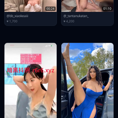
00:24
01:10
@bb_xiaokeaiii
@_tantanukatan_
♥ 1,700
♥ 4,200