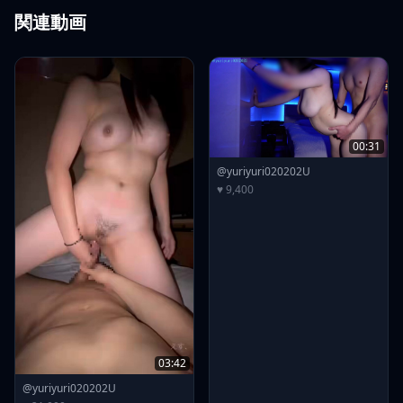
関連動画
00:31
@yuriyuri020202U
♥ 9,400
03:42
@yuriyuri020202U