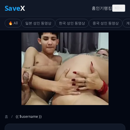
Save
X
홈
인기
랭킹
KO
🔥 All
일본 성인 동영상
한국 성인 동영상
중국 성인 동영상
게
홈
/
{{ $username }}