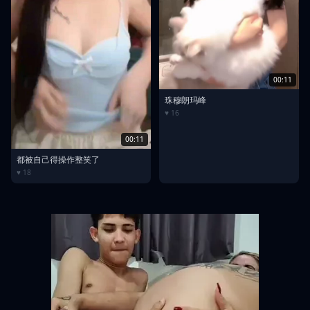
00:11
珠穆朗玛峰
♥ 16
00:11
都被自己得操作整笑了
♥ 18