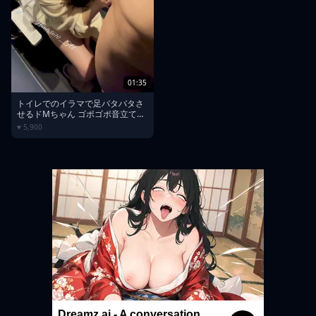
01:35
トイレでのイラマで足バタバタさ
せるドMちゃん ゴポゴポ音立て
な...
♥ 5,900
Dreamz.ai - A conversation